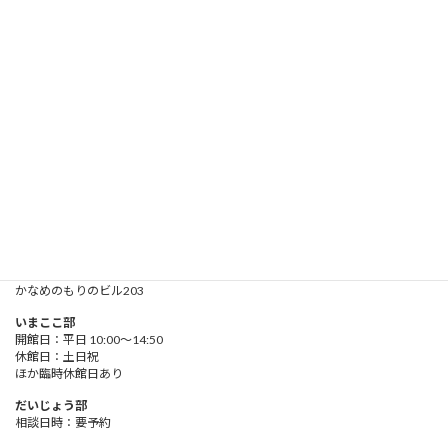
全投稿（新着順）
お問い合わせ
助成金
入会手続
かなめのもりのがっこう
所在地
〒142-0063
東京都品川区荏原
３－５－４
かなめのもりのビル203
いまここ部
開館日：平日 10:00～14:50
休館日：土日祝
ほか臨時休館日あり
だいじょう部
相談日時：要予約