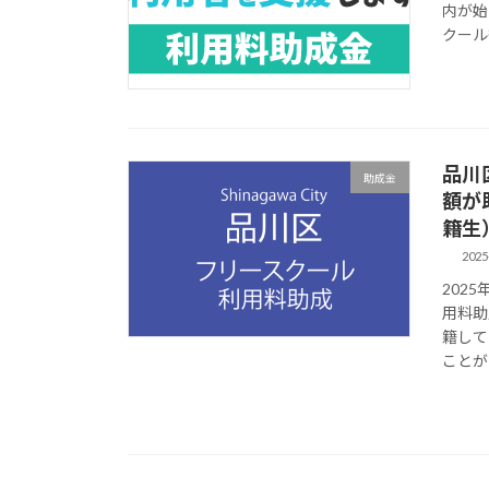
内が始
クール
品川
助成金
額が
籍生
2025
202
用料助
籍して
ことが