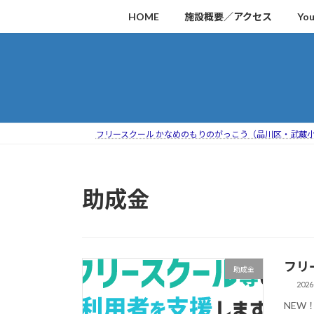
コ
ナ
HOME
施設概要／アクセス
Yo
ン
ビ
テ
ゲ
ン
ー
ツ
シ
へ
ョ
ス
ン
キ
に
フリースクール かなめのもりのがっこう（品川区・武蔵
ッ
移
プ
動
助成金
フリ
助成金
2026
NEW！