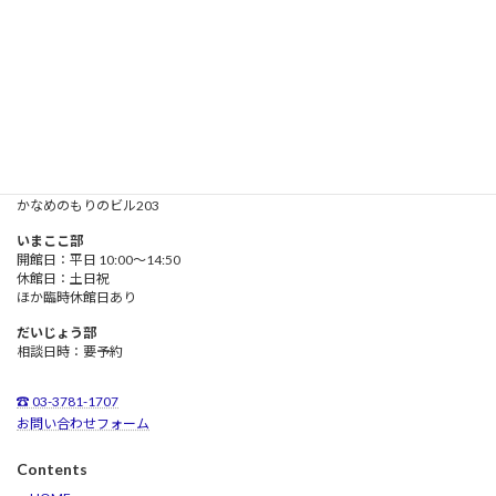
入会手続
かなめのもりのがっこう
所在地
〒142-0063
東京都品川区荏原
３－５－４
かなめのもりのビル203
いまここ部
開館日：平日 10:00～14:50
休館日：土日祝
ほか臨時休館日あり
だいじょう部
相談日時：要予約
☎ 03-3781-1707
お問い合わせフォーム
Contents