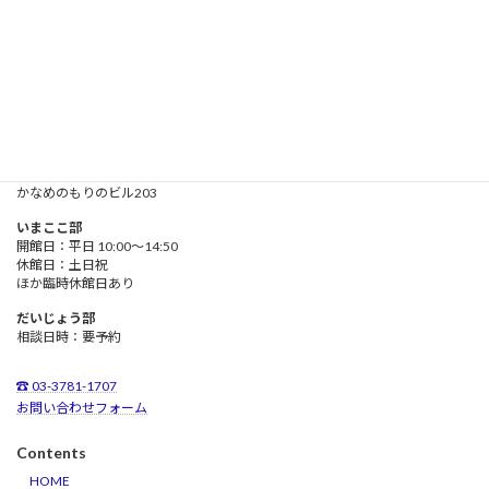
入会手続
かなめのもりのがっこう
所在地
〒142-0063
東京都品川区荏原
３－５－４
かなめのもりのビル203
いまここ部
開館日：平日 10:00～14:50
休館日：土日祝
ほか臨時休館日あり
だいじょう部
相談日時：要予約
☎ 03-3781-1707
お問い合わせフォーム
Contents
HOME